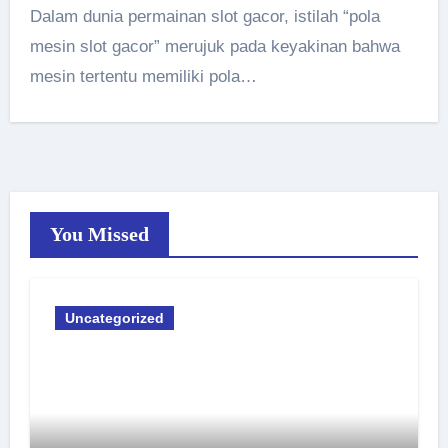
Dalam dunia permainan slot gacor, istilah “pola
mesin slot gacor” merujuk pada keyakinan bahwa
mesin tertentu memiliki pola…
You Missed
Uncategorized