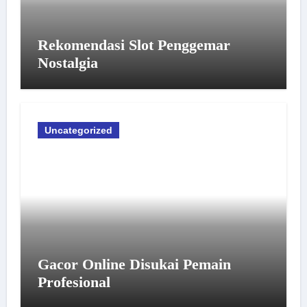
Rekomendasi Slot Penggemar
Nostalgia
Uncategorized
Gacor Online Disukai Pemain
Profesional